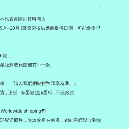
−
不代表實際到貨時間⚠️

9月- 10月 (實際需按供應商提供日期，可能會提早
6款，

藏版將取代隨機其中一款。

格：「請以我們網站貨幣匯率為準。」

, 正版 , 有蛋殼(盒)/蛋紙 , 不設散賣

rldwide shipping🌏

球配送服務，無論您身在何處，都能夠輕鬆收到您