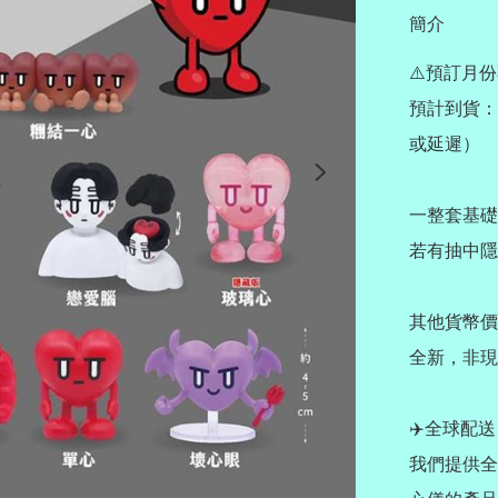
簡介
⚠️預訂月份
預計到貨：
或延遲）

一整套基礎
若有抽中隱
其他貨幣價
全新，非現貨 
✈️全球配送 Wo
我們提供全