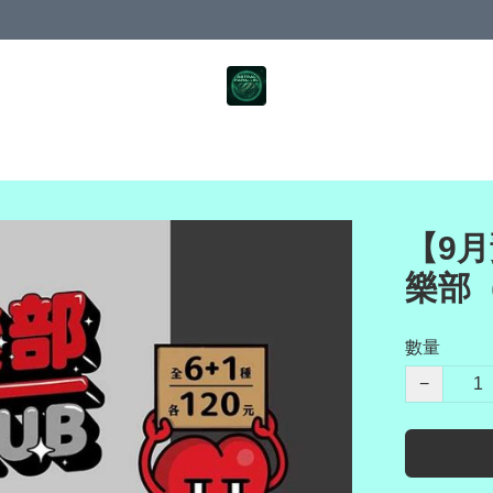
【9月
樂部
數量
−