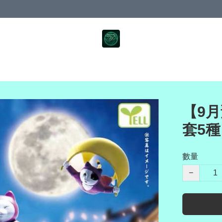
【9月
套5
數量
−