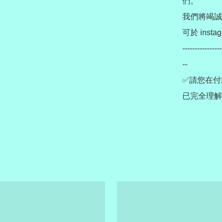
們。

我們將竭誠
可於 instag
----------------
--

✅請您在付
已完全理解