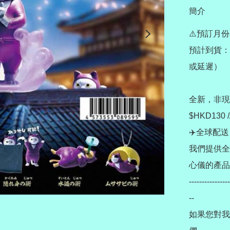
簡介
⚠️預訂月份
預計到貨：
或延遲）

全新，非現貨 
$HKD130 /
✈️全球配送 Wo
我們提供全
心儀的產品
----------------
--

如果您對我