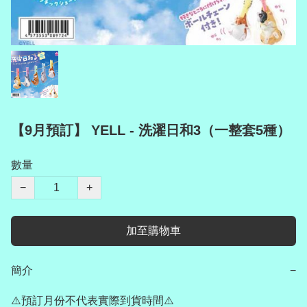
【9月預訂】 YELL - 洗濯日和3（一整套5種）
數量
−
+
加至購物車
簡介
−
⚠️預訂月份不代表實際到貨時間⚠️
