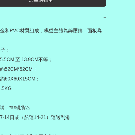
−
金和PVC材質組成，棋盤主體為鋅壓鑄，面板為
子；

5CM 至 13.9CM不等；

52CM*52CM；

60X60X15CM；

5KG

購，*非現貨⚠️

-14日或（船運14-21）運送到港
