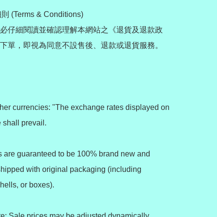
(Terms & Conditions)

必仔細閱讀並確認理解本網站之《退貨及退款政
下單，即視為同意不設售後、退款或退貨服務。

ther currencies: "The exchange rates displayed on 
shall prevail.

ts are guaranteed to be 100% brand new and 
shipped with original packaging (including 
ells, or boxes).

e: Sale prices may be adjusted dynamically 