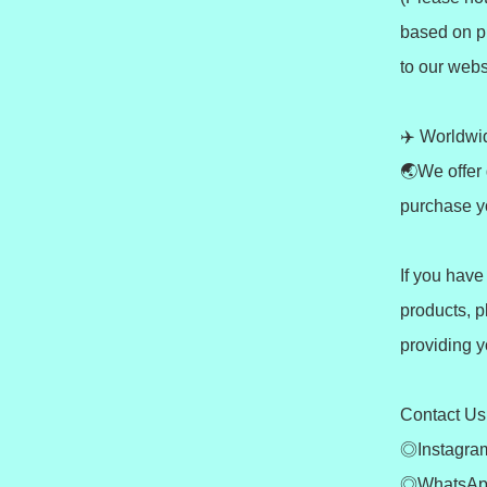
based on pr
to our webs
✈️ Worldwid
🌏We offer 
purchase yo
If you have
products, p
providing y
Contact Us:
◎Instagram
◎WhatsApp