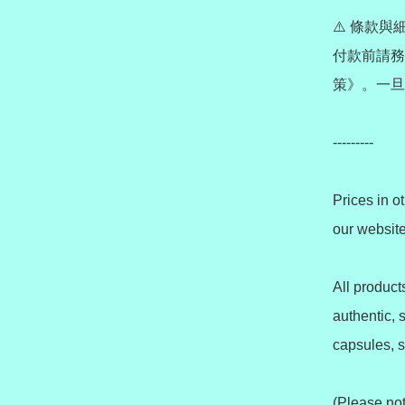
⚠️ 條款與細則 
付款前請務
策》。一旦
---------

Prices in o
our website 
All produc
authentic, 
capsules, sh
(Please not