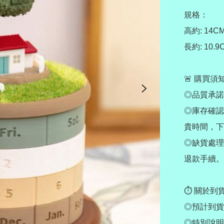
規格：

高約: 14CM
長約: 10.9C
🚨 購買須
◎品質承諾
◎庫存確認
貴時間，下
◎缺貨處理
退款手續。

⏱ 關於到貨
◎預計到貨：
◎特別說明