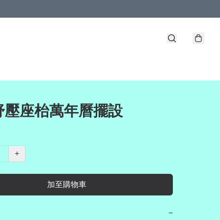
舒壓座枱萬年曆擺設
+
加至購物車
−