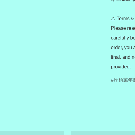
⚠️ Terms & 
Please read
carefully b
order, you 
final, and n
provided.
座枱萬年