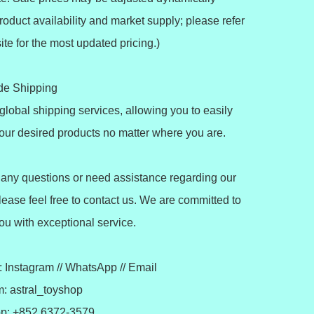
oduct availability and market supply; please refer 
ite for the most updated pricing.)

e Shipping 

global shipping services, allowing you to easily 
ur desired products no matter where you are.

 any questions or need assistance regarding our 
lease feel free to contact us. We are committed to 
ou with exceptional service.

 Instagram // WhatsApp // Email

: astral_toyshop

: +852 6372-3579
