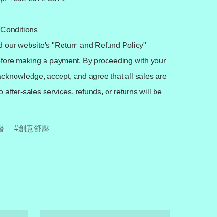
Conditions

 our website's "Return and Refund Policy" 
efore making a payment. By proceeding with your 
acknowledge, accept, and agree that all sales are 
o after-sales services, refunds, or returns will be 
曆
創意舒壓