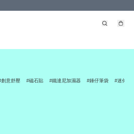
創意舒壓
磁石貼
鐵達尼加濕器
錘仔筆袋
迷你網