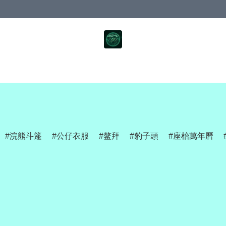
浣熊斗篷
公仔衣服
鳌拜
豹子頭
座枱萬年曆