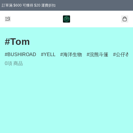
訂單滿 $600 可獲得 $20 運費折扣
#Tom
BUSHIROAD
YELL
海洋生物
浣熊斗篷
公仔衣
0項 商品