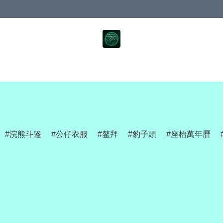
浣熊斗篷
公仔衣服
鳌拜
豹子頭
座枱萬年曆