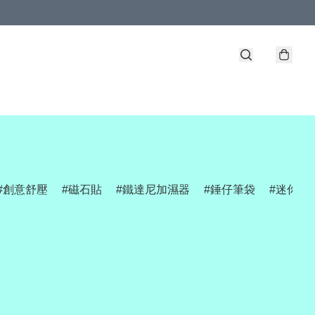
創意舒壓
磁石貼
鐵達尼加濕器
錘仔筆袋
迷你網