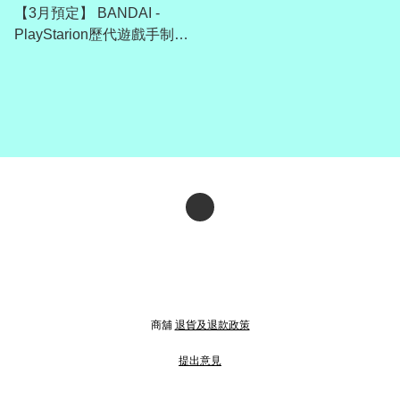
【3月預定】 BANDAI -
PlayStarion歷代遊戲手制匙
扣（一套9款）
商舖
退貨及退款政策
提出意見