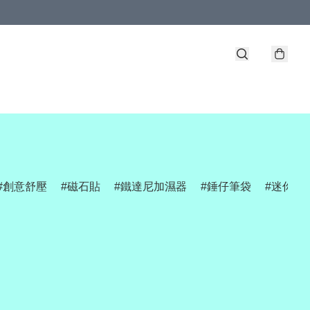
創意舒壓
磁石貼
鐵達尼加濕器
錘仔筆袋
迷你網