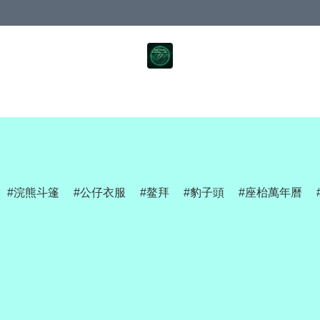
浣熊斗篷
公仔衣服
鳌拜
豹子頭
座枱萬年曆