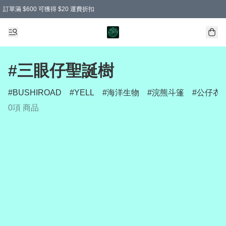
訂單滿 $600 可獲得 $20 運費折扣
#三眼仔聖誕樹
BUSHIROAD
YELL
海洋生物
浣熊斗篷
公仔衣
0項 商品