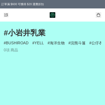
訂單滿 $600 可獲得 $20 運費折扣
#小岩井乳業
BUSHIROAD
YELL
海洋生物
浣熊斗篷
公仔衣
0項 商品