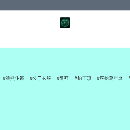
浣熊斗篷
公仔衣服
鳌拜
豹子頭
座枱萬年曆