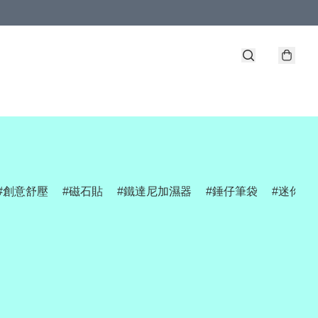
創意舒壓
磁石貼
鐵達尼加濕器
錘仔筆袋
迷你網