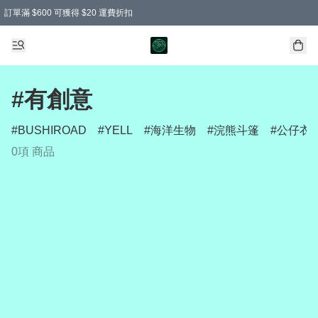
訂單滿 $600 可獲得 $20 運費折扣
#有創意
BUSHIROAD
YELL
海洋生物
浣熊斗篷
公仔衣
0項 商品