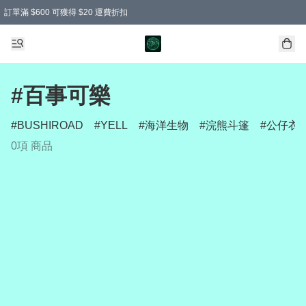
訂單滿 $600 可獲得 $20 運費折扣
#百事可樂
BUSHIROAD
YELL
海洋生物
浣熊斗篷
公仔衣
0項 商品