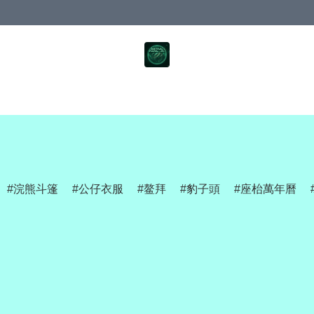
浣熊斗篷
公仔衣服
鳌拜
豹子頭
座枱萬年曆