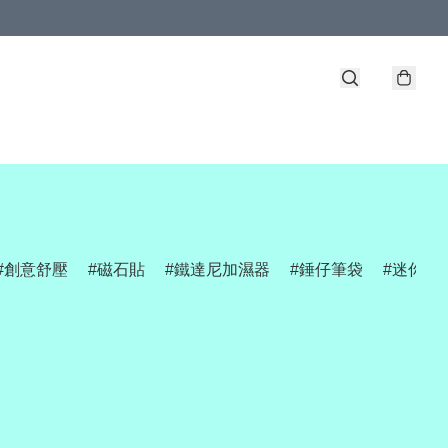
創意舒壓
磁石貼
鐵達尼加濕器
錘仔筆袋
迷你網