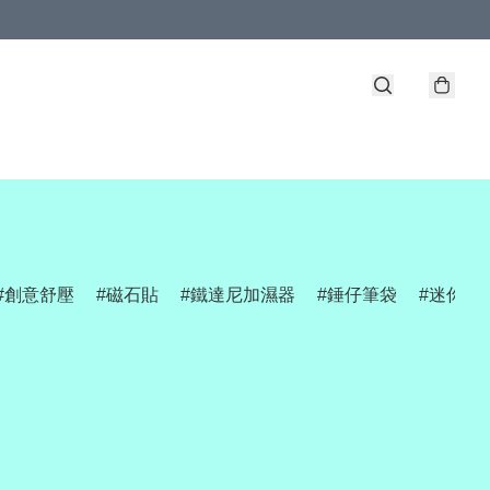
創意舒壓
磁石貼
鐵達尼加濕器
錘仔筆袋
迷你網