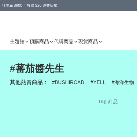
訂單滿 $600 可獲得 $20 運費折扣
主題館
預購商品
代購商品
現貨商品
#蕃茄醬先生
其他熱賣商品：
BUSHIROAD
YELL
海洋生物
0項 商品