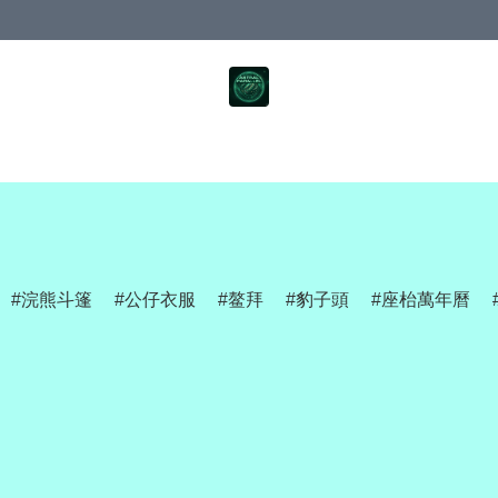
浣熊斗篷
公仔衣服
鳌拜
豹子頭
座枱萬年曆