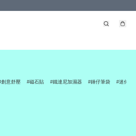
創意舒壓
磁石貼
鐵達尼加濕器
錘仔筆袋
迷你網