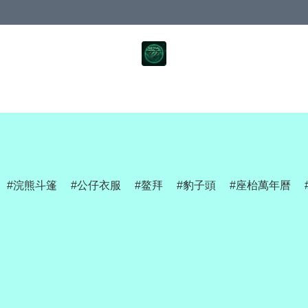
浣熊斗篷
公仔衣服
鳌拜
豹子頭
座枱萬年曆