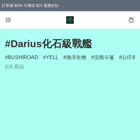
訂單滿 $600 可獲得 $20 運費折扣
#Darius化石級戰艦
BUSHIROAD
YELL
海洋生物
浣熊斗篷
公仔衣
0項 商品